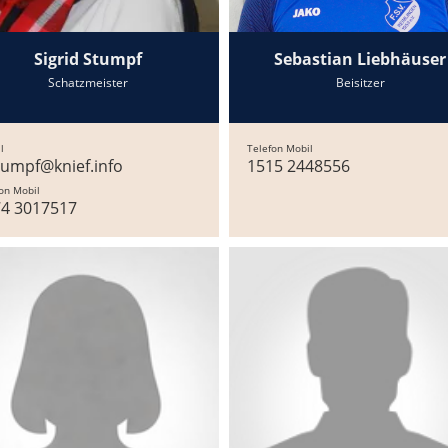
Sigrid Stumpf
Sebastian Liebhäuser
Schatzmeister
Beisitzer
l
Telefon Mobil
tumpf@knief.info
1515 2448556
on Mobil
74 3017517