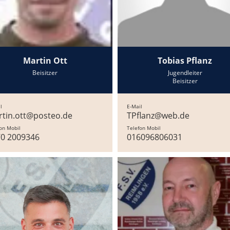
Martin Ott
Tobias Pflanz
Beisitzer
Jugendleiter
Beisitzer
l
E-Mail
tin.ott@posteo.de
TPflanz@web.de
on Mobil
Telefon Mobil
70 2009346
016096806031