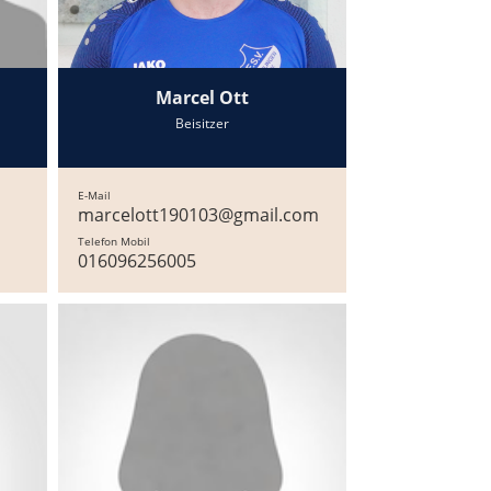
Marcel Ott
Beisitzer
E-Mail
marcelott190103@gmail.com
Telefon Mobil
016096256005