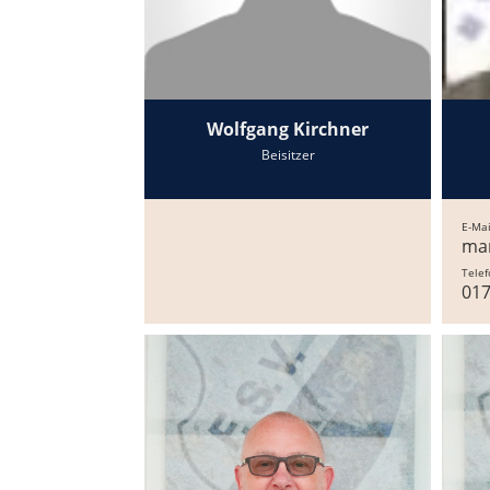
Wolfgang Kirchner
Beisitzer
E-Mai
mar
Telef
01