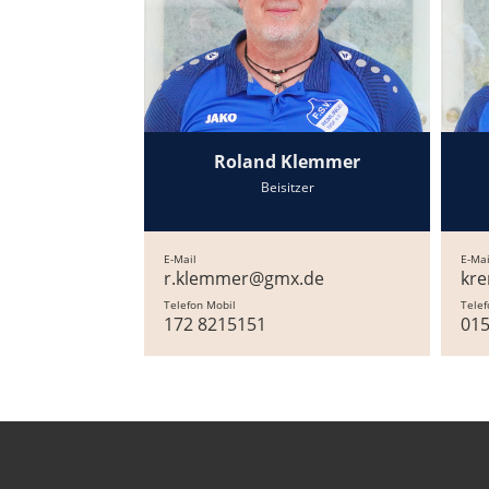
Roland Klemmer
Beisitzer
E-Mail
E-Mai
r.klemmer@gmx.de
kr
Telefon Mobil
Telef
172 8215151
01