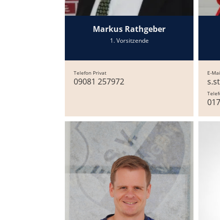
Markus Rathgeber
1. Vorsitzende
Telefon Privat
E-Mai
09081 257972
s.s
Telef
01