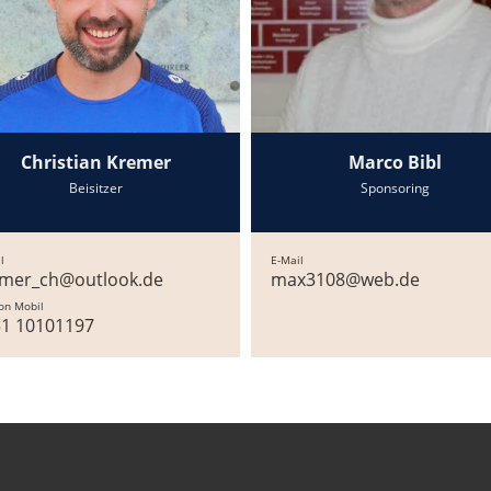
Christian Kremer
Marco Bibl
Beisitzer
Sponsoring
l
E-Mail
emer_ch@outlook.de
max3108@web.de
on Mobil
51 10101197