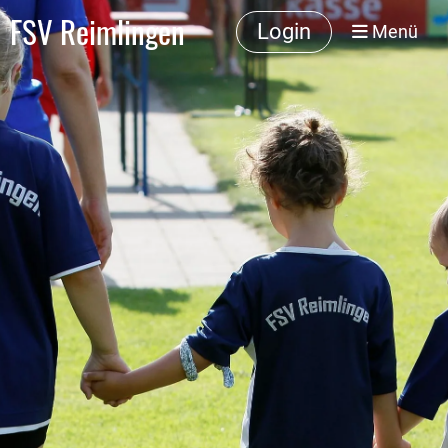
FSV Reimlingen
Login
Menü