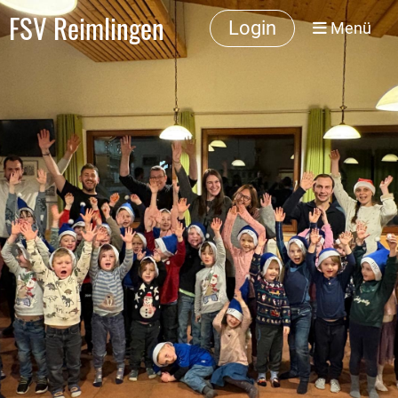
FSV Reimlingen
Login
Menü